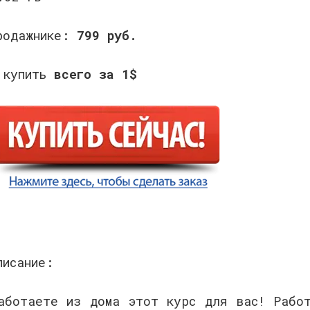
родажнике:
799 руб.
 купить
всего за 1$
писание:
аботаете из дома этот курс для вас! Рабо