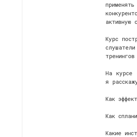
применя
конкурент
активную 
Курс пост
слушател
тренингов
На курсе 
я расскаж
Как эффек
Как сплан
Какие инс