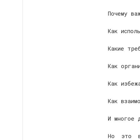
Почему ва
Как испол
Какие тре
Как орган
Как избеж
Как взаим
И многое 
Но это в