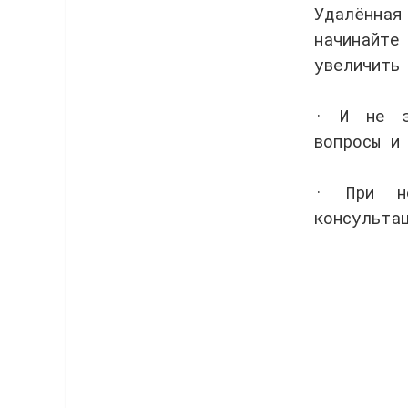
Удалённа
начинайте
увеличить
· И не з
вопросы и
· При не
консульта