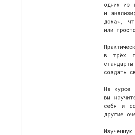
одним из 
и анализи
дома», чт
или прост
Практичес
в трёх п
стандарты
создать с
На курсе 
вы научит
себя и со
другие оч
Изученну