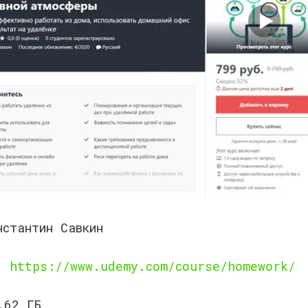
нстантин Савкин
к:
https://www.udemy.com/course/homework/
.62 ГБ