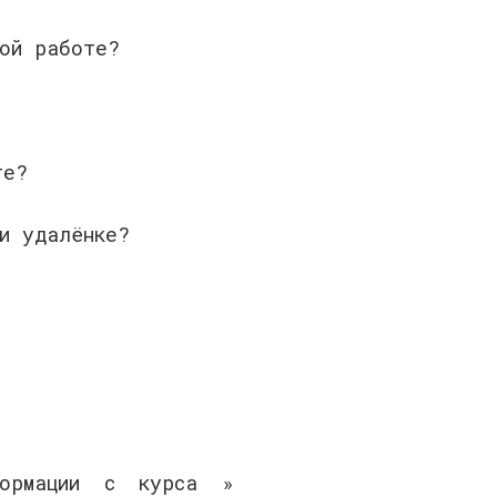
ной работе?
те?
ри удалёнке?
формации с курса »