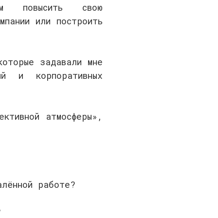
м повысить свою
мпании или построить
которые задавали мне
ий и корпоративных
ективной атмосферы»,
алённой работе?
?